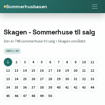
Sommerhusbasen
Skagen - Sommerhuse til salg
Der er 748 sommerhuse til salg i Skagen området.
SIDE 1 / 50
1
2
3
4
5
6
7
8
9
10
11
12
13
14
15
16
17
18
19
20
21
22
23
24
25
26
27
28
29
30
31
32
33
34
35
36
37
38
39
40
41
42
43
44
45
46
47
48
49
50