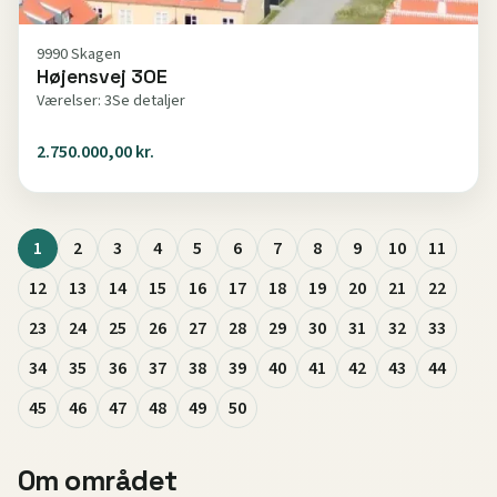
9990 Skagen
Højensvej 30E
Værelser: 3
Se detaljer
2.750.000,00 kr.
1
2
3
4
5
6
7
8
9
10
11
12
13
14
15
16
17
18
19
20
21
22
23
24
25
26
27
28
29
30
31
32
33
34
35
36
37
38
39
40
41
42
43
44
45
46
47
48
49
50
Om området