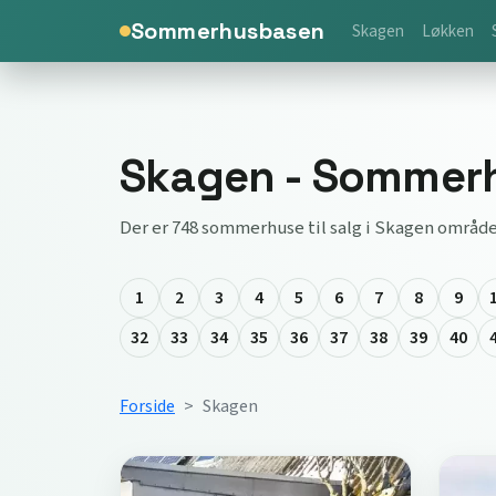
Sommerhusbasen
Skagen
Løkken
Skagen - Sommerhu
Der er 748 sommerhuse til salg i Skagen område
1
2
3
4
5
6
7
8
9
32
33
34
35
36
37
38
39
40
Forside
Skagen