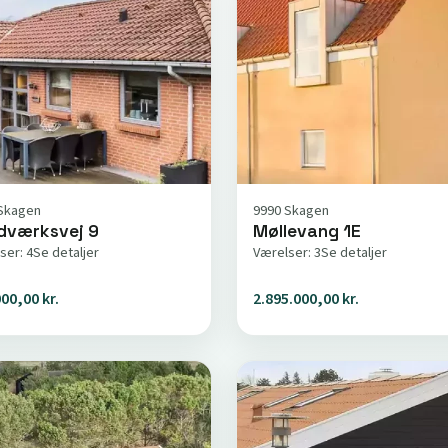
Skagen
9990 Skagen
dværksvej 9
Møllevang 1E
ser: 4
Se detaljer
Værelser: 3
Se detaljer
00,00 kr.
2.895.000,00 kr.