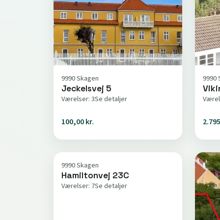
9990 Skagen
9990 
Jeckelsvej 5
Vik
Værelser: 3
Se detaljer
Værel
100,00 kr.
2.795
9990 Skagen
Hamiltonvej 23C
Værelser: 7
Se detaljer