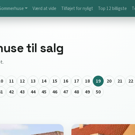
Sommerhuse
Værd at vide
Tilføjet for nyligt
Top 12 billigste
T
se til salg
t.
10
11
12
13
14
15
16
17
18
19
20
21
22
41
42
43
44
45
46
47
48
49
50