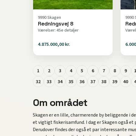
9990 Skagen
9990 
Redningsvej 8
Red
Værelser: 4
Se detaljer
Værel
4.875.000,00 kr.
6.000
1
2
3
4
5
6
7
8
9
32
33
34
35
36
37
38
39
40
Om området
Skagen er en lille, charmerende by beliggende i 
et vigtigt fiskerisamfund. I dag er Skagen også et
Derudover findes der også et par interessante mu