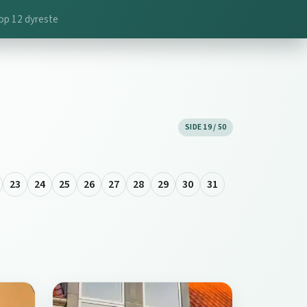
op 12 dyreste
SIDE 19 / 50
23
24
25
26
27
28
29
30
31