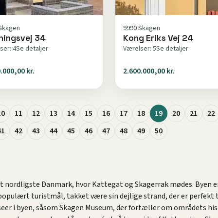
Skagen
9990 Skagen
ningsvej 34
Kong Eriks Vej 24
ser: 4
Se detaljer
Værelser: 5
Se detaljer
.000,00 kr.
2.600.000,00 kr.
10
11
12
13
14
15
16
17
18
19
20
21
22
41
42
43
44
45
46
47
48
49
50
det nordligste Danmark, hvor Kattegat og Skagerrak mødes. Byen er
 populært turistmål, takket være sin dejlige strand, der er perfekt
seer i byen, såsom Skagen Museum, der fortæller om områdets histo