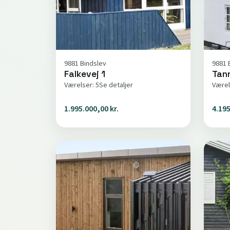
9881 Bindslev
9881 
Falkevej 1
Tan
Værelser: 5
Se detaljer
Værel
1.995.000,00 kr.
4.195