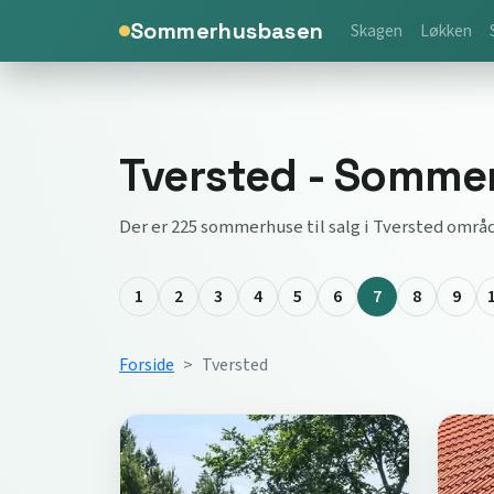
Sommerhusbasen
Skagen
Løkken
Tversted - Sommer
Der er 225 sommerhuse til salg i Tversted områ
1
2
3
4
5
6
7
8
9
Forside
Tversted