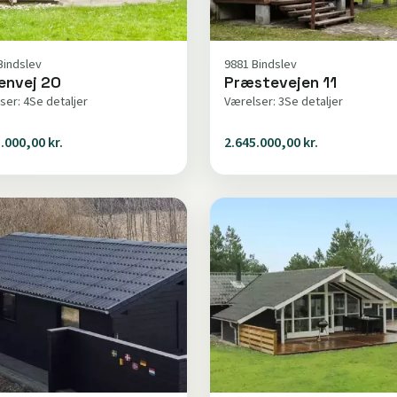
Bindslev
9881 Bindslev
envej 20
Præstevejen 11
ser: 4
Se detaljer
Værelser: 3
Se detaljer
.000,00 kr.
2.645.000,00 kr.