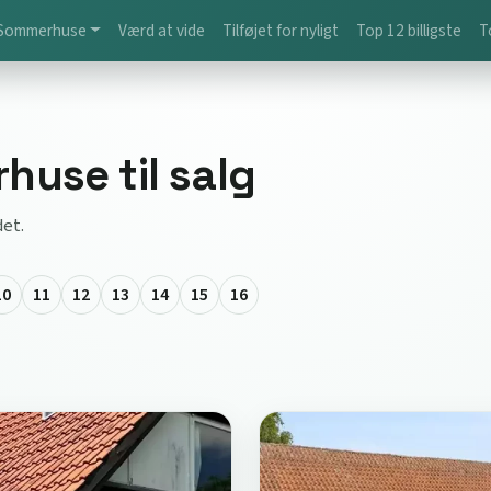
Sommerhuse
Værd at vide
Tilføjet for nyligt
Top 12 billigste
T
huse til salg
det.
10
11
12
13
14
15
16