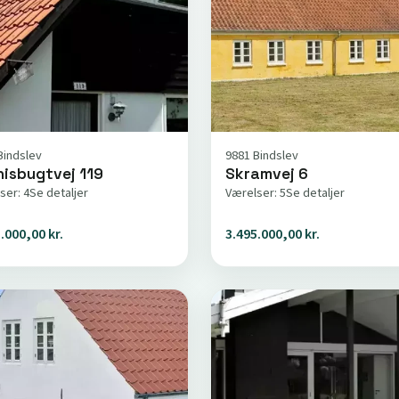
Bindslev
9881 Bindslev
nisbugtvej 119
Skramvej 6
ser: 4
Se detaljer
Værelser: 5
Se detaljer
.000,00 kr.
3.495.000,00 kr.