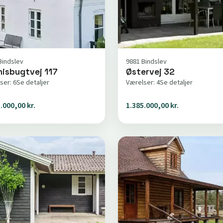
Bindslev
9881 Bindslev
nisbugtvej 117
Østervej 32
ser: 6
Se detaljer
Værelser: 4
Se detaljer
.000,00 kr.
1.385.000,00 kr.