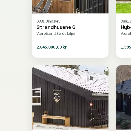
9881 Bindslev
9881 
Strandhusene 6
Hyb
Værelser: 5
Se detaljer
Værel
2.845.000,00 kr.
1.595